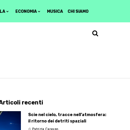
LA
ECONOMIA
MUSICA
CHI SIAMO
Articoli recenti
Scie nel cielo, tracce nell’atmosfera:
il ritorno dei detriti spaziali
di
Patrizia Caraveo