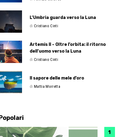
L’Umbria guarda verso la Luna
di
Cristiano Cinti
Artemis II – Oltre l’orbita: il ritorno
dell’uomo verso la Luna
di
Cristiano Cinti
Il sapore delle mele d’oro
di
Mattia Morretta
Popolari