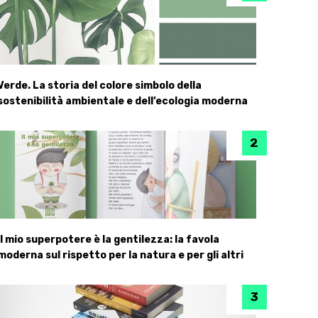
Verde. La storia del colore simbolo della
sostenibilità ambientale e dell’ecologia moderna
Il mio superpotere è la gentilezza: la favola
moderna sul rispetto per la natura e per gli altri