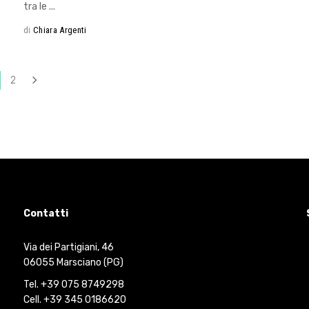
tra le
di
Chiara Argenti
2
Contatti
Via dei Partigiani, 46
06055 Marsciano (PG)
Tel. +39 075 8749298
Cell. +39 345 0186620