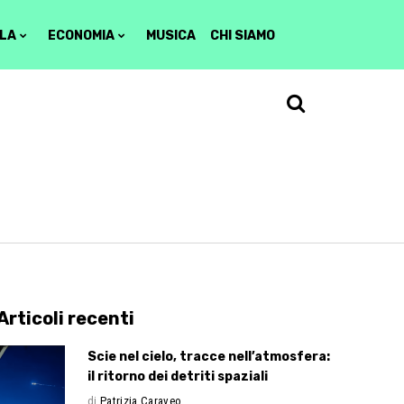
LA
ECONOMIA
MUSICA
CHI SIAMO
Articoli recenti
Scie nel cielo, tracce nell’atmosfera:
il ritorno dei detriti spaziali
di
Patrizia Caraveo