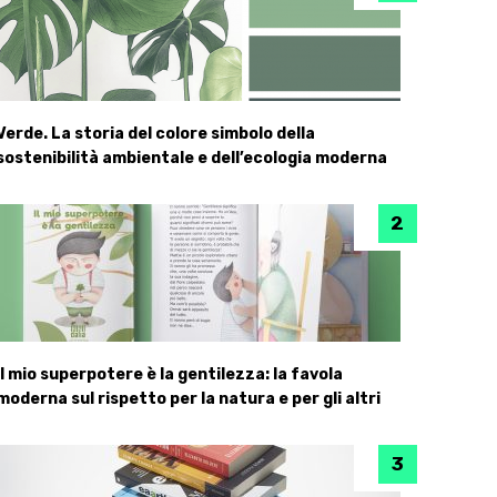
Verde. La storia del colore simbolo della
sostenibilità ambientale e dell’ecologia moderna
Il mio superpotere è la gentilezza: la favola
moderna sul rispetto per la natura e per gli altri