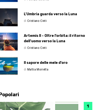
L’Umbria guarda verso la Luna
di
Cristiano Cinti
Artemis II – Oltre l’orbita: il ritorno
dell’uomo verso la Luna
di
Cristiano Cinti
Il sapore delle mele d’oro
di
Mattia Morretta
Popolari