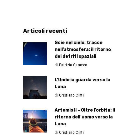
Articoli recenti
Scie nel cielo, tracce
nell’atmosfera: il ritorno
dei detriti spaziali
di
Patrizia Caraveo
L’Umbria guarda verso la
Luna
di
Cristiano Cinti
Artemis II – Oltre l’orbita: il
ritorno dell’uomo verso la
Luna
di
Cristiano Cinti