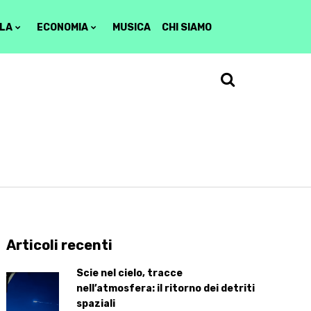
LA
ECONOMIA
MUSICA
CHI SIAMO
Articoli recenti
Scie nel cielo, tracce
nell’atmosfera: il ritorno dei detriti
spaziali