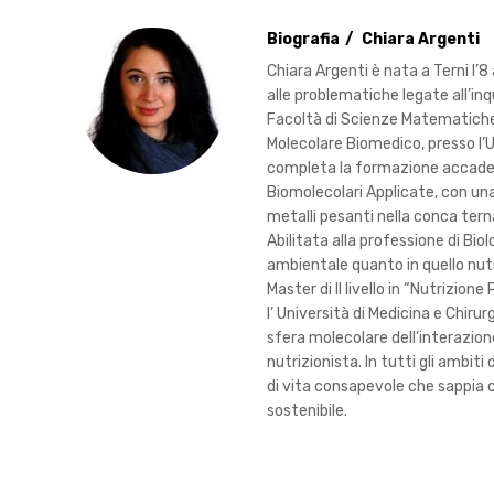
Biografia
Chiara Argenti
Chiara Argenti è nata a Terni l’
alle problematiche legate all’inqu
Facoltà di Scienze Matematiche, 
Molecolare Biomedico, presso l’U
completa la formazione accadem
Biomolecolari Applicate, con una
metalli pesanti nella conca tern
Abilitata alla professione di Bi
ambientale quanto in quello nutr
Master di II livello in “Nutrizio
l’ Università di Medicina e Chir
sfera molecolare dell’interazion
nutrizionista. In tutti gli ambit
di vita consapevole che sappia co
sostenibile.