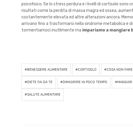
psicofisico. Se lo stress perdura e i livelli di cortisolo so
risultati come la perdita di massa magra ed ossea, aumento
costantemente elevata ed altre alterazioni ancora. Memori
arrivano fino a trasformarsi nella sindrome metabolica e dia
tormentiamoci inutilmente ma
impariamo a mangiare b
BENESSERE ALIMENTARE
CORTISOLO
COSA NON FARE
DIETE FAI DA TE
DIMAGRIRE IN POCO TEMPO
MANGIAR
SALUTE ALIMENTARE