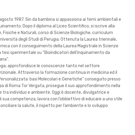
8 agosto 1987. Sin da bambina si appassiona ai temi ambientali e
inamento. Dopo il diploma al Liceo Scientifico, si iscrive alla
Fisiche e Naturali, corso di Scienze Biologiche, curriculum
niversità degli Studi di Perugia. Ottenuta la Laurea triennale,
ica con il conseguimento della Laurea Magistrale in Scienze
 tesi sperimentale su “Bioindicatori dell’inquinamento da
ana”.
ologa, approfondisce le conoscenze tanto nel settore
izionale. Attraverso la formazione continua in medicina ed il
ne Personalizzata: basi Molecolari e Genetiche” conseguito presso
urgia di Roma Tor Vergata, prosegue il suo approfondimento nella
e tra individuo e ambiente. Oggi è docente, divulgatrice e
i di sua competenza, lavora con l’obbiettivo di educare a uno stile
nciliare la salute, il rispetto per l’ambiente e lo sviluppo