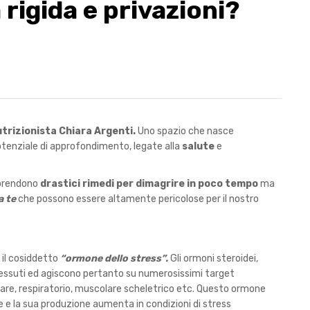
a rigida e privazioni?
trizionista Chiara Argenti.
Uno spazio che nasce
potenziale di approfondimento, legate alla
salute
e
aprendono
drastici rimedi per dimagrire in poco tempo
ma
a te
che possono essere altamente pericolose per il nostro
il cosiddetto
“ormone dello stress”.
Gli ormoni steroidei,
i tessuti ed agiscono pertanto su numerosissimi target
lare, respiratorio, muscolare scheletrico etc. Questo ormone
 e la sua produzione aumenta in condizioni di stress