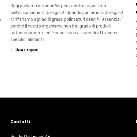
Oggi parliamo dei benefici per il nostro organismo
nell'assunzione di Omega-3. Quando parliamo di Omega-3
ci riferiamo agli acidi grassi polinsaturi definiti “essenziali”
e
perché il nostro organismo non è in grado di produrli
autonomamente ed è necessario assumerli attraverso
specifici alimenti. I
di
Chiara Argenti
Contatti
Via dei Partigiani, 46