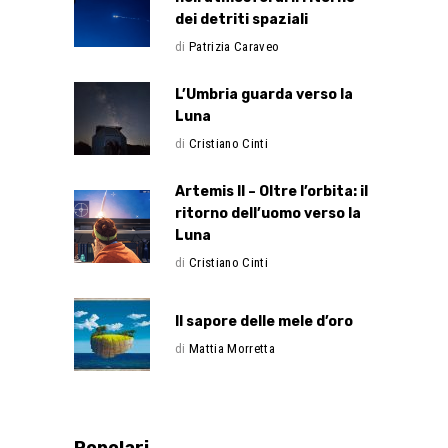
dei detriti spaziali
di
Patrizia Caraveo
L’Umbria guarda verso la
Luna
di
Cristiano Cinti
Artemis II – Oltre l’orbita: il
ritorno dell’uomo verso la
Luna
di
Cristiano Cinti
Il sapore delle mele d’oro
di
Mattia Morretta