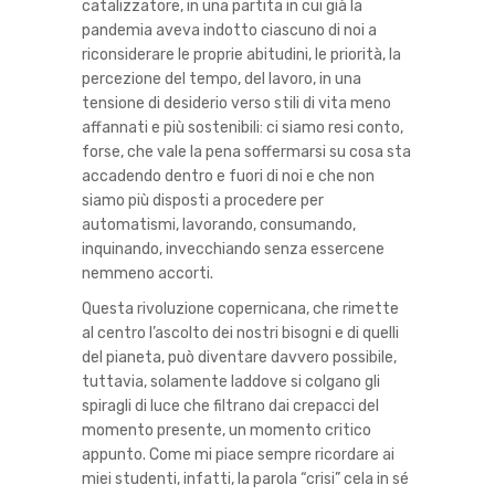
catalizzatore, in una partita in cui già la
pandemia aveva indotto ciascuno di noi a
riconsiderare le proprie abitudini, le priorità, la
percezione del tempo, del lavoro, in una
tensione di desiderio verso stili di vita meno
affannati e più sostenibili: ci siamo resi conto,
forse, che vale la pena soffermarsi su cosa sta
accadendo dentro e fuori di noi e che non
siamo più disposti a procedere per
automatismi, lavorando, consumando,
inquinando, invecchiando senza essercene
nemmeno accorti.
Questa rivoluzione copernicana, che rimette
al centro l’ascolto dei nostri bisogni e di quelli
del pianeta, può diventare davvero possibile,
tuttavia, solamente laddove si colgano gli
spiragli di luce che filtrano dai crepacci del
momento presente, un momento critico
appunto. Come mi piace sempre ricordare ai
miei studenti, infatti, la parola “crisi” cela in sé