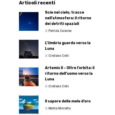
Articoli recenti
Scie nel cielo, tracce
nell’atmosfera: il ritorno
dei detriti spaziali
di
Patrizia Caraveo
L’Umbria guarda verso la
Luna
di
Cristiano Cinti
Artemis II – Oltre l’orbita: il
ritorno dell’uomo verso la
Luna
di
Cristiano Cinti
Il sapore delle mele d’oro
di
Mattia Morretta