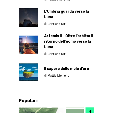
L’Umbria guarda verso la
Luna
di
Cristiano Cinti
Artemis II – Oltre l’orbita: il
ritorno dell’uomo verso la
Luna
di
Cristiano Cinti
Il sapore delle mele d’oro
di
Mattia Morretta
Popolari