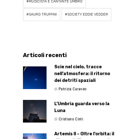
MUSICISTA E CANTANTE UMBRO
SAURO TRUFFINI
SOCIETY EDDIE VEDDER
Articoli recenti
Scie nel cielo, tracce
nell’atmosfera: il ritorno
dei detriti spaziali
di
Patrizia Caraveo
L’Umbria guarda verso la
Luna
di
Cristiano Cinti
Artemis II – Oltre l’orbita: il