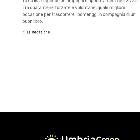
to do list e agende per impegni e appuntamenti del 2022.
Tra quarantene forzate e volontarie, quale migliore
occasione per trascorrere i pomeriggi in compagnia di un
buon libro.
di
La Redazione