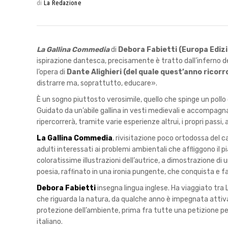
di
La Redazione
La Gallina Commedia
di
Debora Fabietti (Europa Edizi
ispirazione dantesca, precisamente è tratto dall’inferno 
l’opera di
Dante Alighieri (del quale quest’anno ricorr
distrarre ma, soprattutto, educare».
È un sogno piuttosto verosimile, quello che spinge un pollo
Guidato da un’abile gallina in vesti medievali e accompagn
ripercorrerà, tramite varie esperienze altrui, i propri passi
La Gallina Commedia
, rivisitazione poco ortodossa del ca
adulti interessati ai problemi ambientali che afﬂiggono il p
coloratissime illustrazioni dell’autrice, a dimostrazione di 
poesia, rafﬁnato in una ironia pungente, che conquista e fa
Debora Fabietti
insegna lingua inglese. Ha viaggiato tra 
che riguarda la natura, da qualche anno è impegnata attiva
protezione dell’ambiente, prima fra tutte una petizione 
italiano.