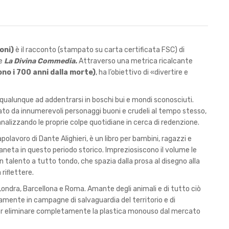
oni)
è il racconto (stampato su carta certificata FSC) di
de
La Divina Commedia.
Attraverso una metrica ricalcante
ono i 700 anni dalla morte)
, ha l’obiettivo di «divertire e
 qualunque ad addentrarsi in boschi bui e mondi sconosciuti.
ato da innumerevoli personaggi buoni e crudeli al tempo stesso,
, analizzando le proprie colpe quotidiane in cerca di redenzione.
polavoro di Dante Alighieri, è un libro per bambini, ragazzi e
ianeta in questo periodo storico. Impreziosiscono il volume le
un talento a tutto tondo, che spazia dalla prosa al disegno alla
 riﬂettere.
Londra, Barcellona e Roma. Amante degli animali e di tutto ciò
mente in campagne di salvaguardia del territorio e di
per eliminare completamente la plastica monouso dal mercato