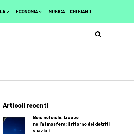
LA
ECONOMIA
MUSICA
CHI SIAMO
Articoli recenti
Scie nel cielo, tracce
nell’atmosfera: il ritorno dei detriti
spaziali