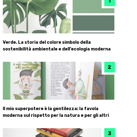
Verde. La storia del colore simbolo della
sostenibilità ambientale e dell’ecologia moderna
Il mio superpotere è la gentilezza: la favola
moderna sul rispetto per la natura e per gli altri