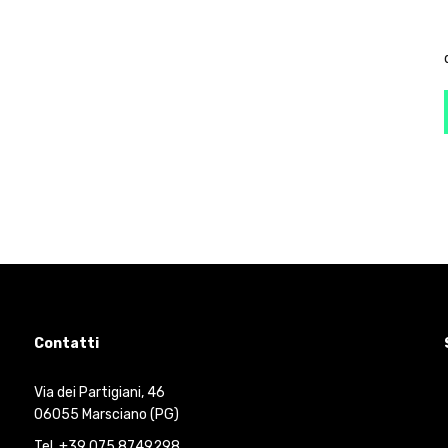
Contatti
Via dei Partigiani, 46
06055 Marsciano (PG)
Tel. +39 075 8749298