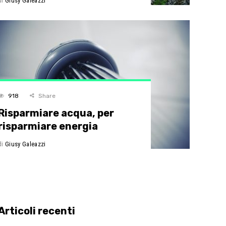
di
Giusy Galeazzi
918
Share
Risparmiare acqua, per
risparmiare energia
di
Giusy Galeazzi
Articoli recenti