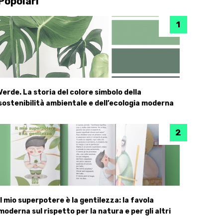
Popolari
Verde. La storia del colore simbolo della
sostenibilità ambientale e dell’ecologia moderna
Il mio superpotere è la gentilezza: la favola
moderna sul rispetto per la natura e per gli altri