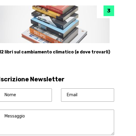
12 libri sul cambiamento climatico (e dove trovarli)
Iscrizione Newsletter