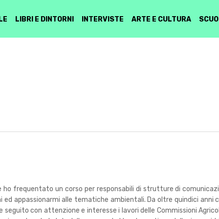
LE
LIBRI E DINTORNI
INTERVISTE
ARTE E CULTURA
SCUO
 ho frequentato un corso per responsabili di strutture di comunicazio
i ed appassionarmi alle tematiche ambientali. Da oltre quindici anni col
 seguito con attenzione e interesse i lavori delle Commissioni Agrico