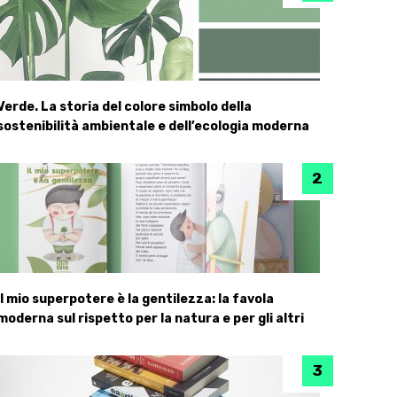
Verde. La storia del colore simbolo della
sostenibilità ambientale e dell’ecologia moderna
Il mio superpotere è la gentilezza: la favola
moderna sul rispetto per la natura e per gli altri