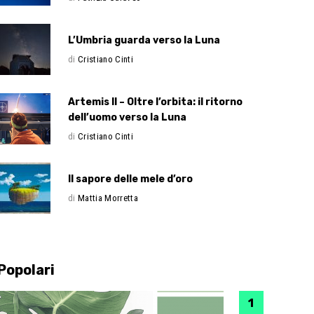
L’Umbria guarda verso la Luna
di
Cristiano Cinti
Artemis II – Oltre l’orbita: il ritorno
dell’uomo verso la Luna
di
Cristiano Cinti
Il sapore delle mele d’oro
di
Mattia Morretta
Popolari