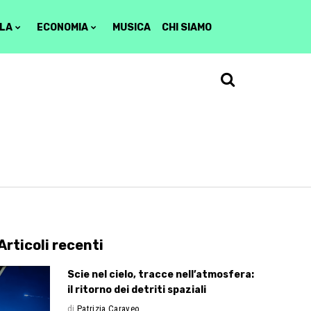
LA
ECONOMIA
MUSICA
CHI SIAMO
Articoli recenti
Scie nel cielo, tracce nell’atmosfera:
il ritorno dei detriti spaziali
di
Patrizia Caraveo