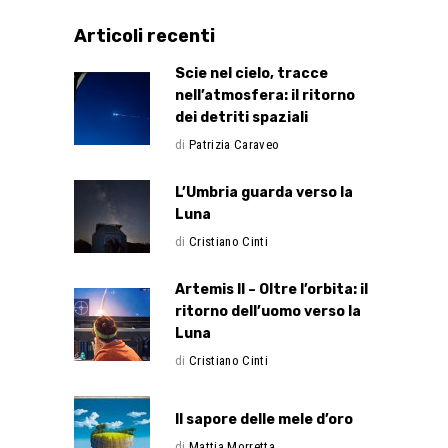
Articoli recenti
Scie nel cielo, tracce
nell’atmosfera: il ritorno
dei detriti spaziali
di
Patrizia Caraveo
L’Umbria guarda verso la
Luna
di
Cristiano Cinti
Artemis II – Oltre l’orbita: il
ritorno dell’uomo verso la
Luna
di
Cristiano Cinti
Il sapore delle mele d’oro
di
Mattia Morretta