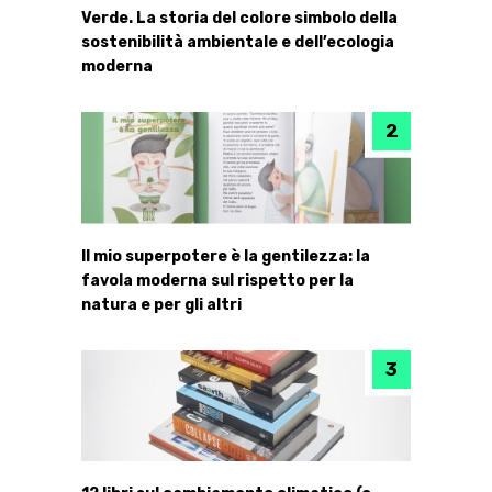
Verde. La storia del colore simbolo della
sostenibilità ambientale e dell’ecologia
moderna
Il mio superpotere è la gentilezza: la
favola moderna sul rispetto per la
natura e per gli altri