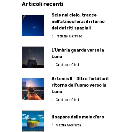
Articoli recenti
Scie nel cielo, tracce
nell’atmosfera: il ritorno
dei detriti spaziali
di
Patrizia Caraveo
L’Umbria guarda verso la
Luna
di
Cristiano Cinti
Artemis II – Oltre l’orbita: il
ritorno dell’uomo verso la
Luna
di
Cristiano Cinti
Il sapore delle mele d’oro
di
Mattia Morretta