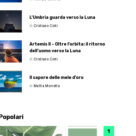
L’Umbria guarda verso la Luna
di
Cristiano Cinti
Artemis II – Oltre l’orbita: il ritorno
dell’uomo verso la Luna
di
Cristiano Cinti
Il sapore delle mele d’oro
di
Mattia Morretta
Popolari