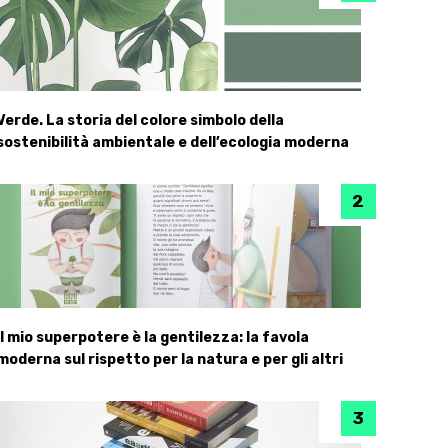
Verde. La storia del colore simbolo della
sostenibilità ambientale e dell’ecologia moderna
Il mio superpotere è la gentilezza: la favola
moderna sul rispetto per la natura e per gli altri