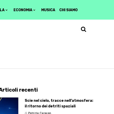
LA
ECONOMIA
MUSICA
CHI SIAMO
Articoli recenti
Scie nel cielo, tracce nell’atmosfera:
il ritorno dei detriti spaziali
di
Patrizia Caraveo