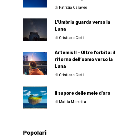
di
Patrizia Caraveo
L’Umbria guarda verso la
Luna
di
Cristiano Cinti
Artemis II – Oltre l’orbita: il
ritorno dell’uomo verso la
Luna
di
Cristiano Cinti
Il sapore delle mele d’oro
di
Mattia Morretta
Popolari