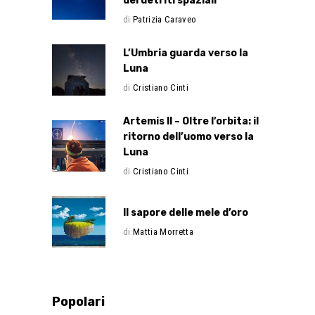
dei detriti spaziali
di
Patrizia Caraveo
L’Umbria guarda verso la
Luna
di
Cristiano Cinti
Artemis II – Oltre l’orbita: il
ritorno dell’uomo verso la
Luna
di
Cristiano Cinti
Il sapore delle mele d’oro
di
Mattia Morretta
Popolari