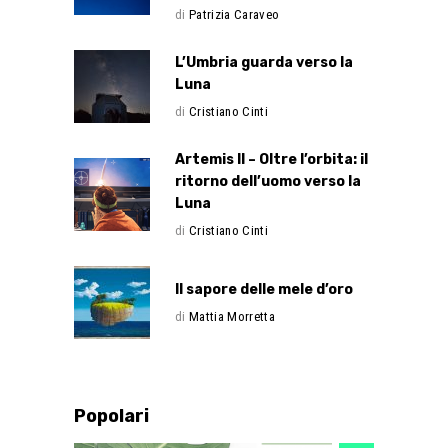
di
Patrizia Caraveo
L’Umbria guarda verso la
Luna
di
Cristiano Cinti
Artemis II – Oltre l’orbita: il
ritorno dell’uomo verso la
Luna
di
Cristiano Cinti
Il sapore delle mele d’oro
di
Mattia Morretta
Popolari