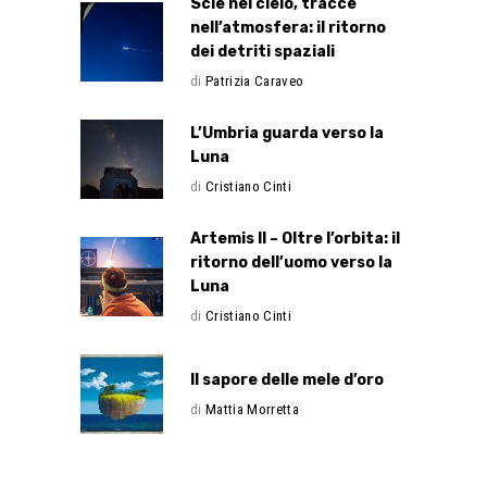
Scie nel cielo, tracce
nell’atmosfera: il ritorno
dei detriti spaziali
di
Patrizia Caraveo
L’Umbria guarda verso la
Luna
di
Cristiano Cinti
Artemis II – Oltre l’orbita: il
ritorno dell’uomo verso la
Luna
di
Cristiano Cinti
Il sapore delle mele d’oro
di
Mattia Morretta