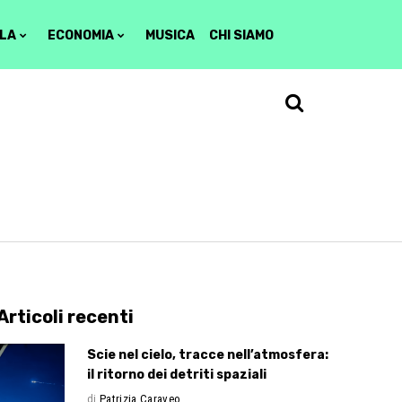
LA
ECONOMIA
MUSICA
CHI SIAMO
Articoli recenti
Scie nel cielo, tracce nell’atmosfera:
il ritorno dei detriti spaziali
di
Patrizia Caraveo