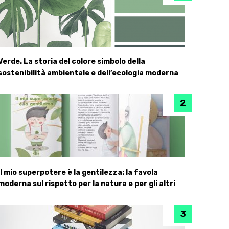
Verde. La storia del colore simbolo della
sostenibilità ambientale e dell’ecologia moderna
Il mio superpotere è la gentilezza: la favola
moderna sul rispetto per la natura e per gli altri