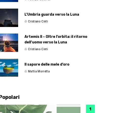
L’Umbria guarda verso la Luna
di
Cristiano Cinti
Artemis II – Oltre l’orbita: il ritorno
dell’uomo verso la Luna
di
Cristiano Cinti
Il sapore delle mele d’oro
di
Mattia Morretta
Popolari