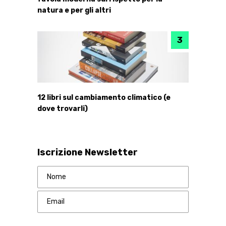
natura e per gli altri
12 libri sul cambiamento climatico (e
dove trovarli)
Iscrizione Newsletter