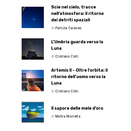
Scie nel cielo, tracce
nell’atmosfera: il ritorno
dei detriti spaziali
di
Patrizia Caraveo
L’Umbria guarda verso la
Luna
di
Cristiano Cinti
Artemis II – Oltre l’orbita: il
ritorno dell’uomo verso la
Luna
di
Cristiano Cinti
Il sapore delle mele d’oro
di
Mattia Morretta