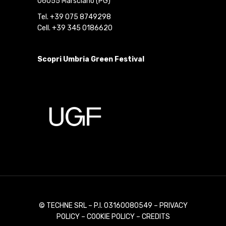
06055 Marsciano (PG)
Tel. +39 075 8749298
Cell. +39 345 0186620
Scopri Umbria Green Festival
© TECHNE SRL – P.I. 03160080549 –
PRIVACY
POLICY
–
COOKIE POLICY
–
CREDITS