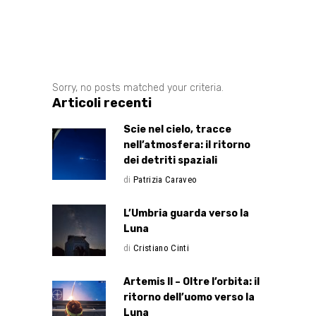
Sorry, no posts matched your criteria.
Articoli recenti
Scie nel cielo, tracce
nell’atmosfera: il ritorno
dei detriti spaziali
di
Patrizia Caraveo
L’Umbria guarda verso la
Luna
di
Cristiano Cinti
Artemis II – Oltre l’orbita: il
ritorno dell’uomo verso la
Luna