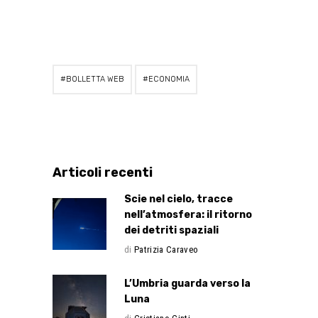
BOLLETTA WEB
ECONOMIA
Articoli recenti
Scie nel cielo, tracce
nell’atmosfera: il ritorno
dei detriti spaziali
di
Patrizia Caraveo
L’Umbria guarda verso la
Luna