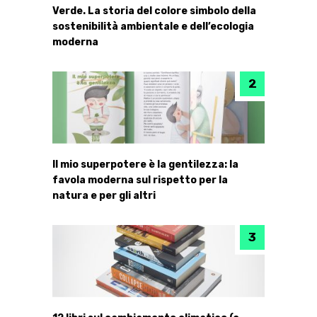
Verde. La storia del colore simbolo della
sostenibilità ambientale e dell’ecologia
moderna
Il mio superpotere è la gentilezza: la
favola moderna sul rispetto per la
natura e per gli altri