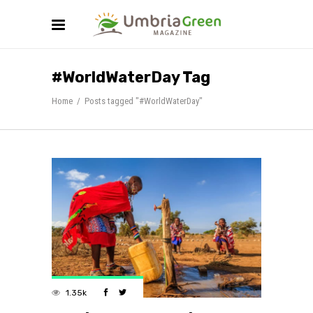
#WorldWaterDay Tag
Home
/
Posts tagged "#WorldWaterDay"
1.35k