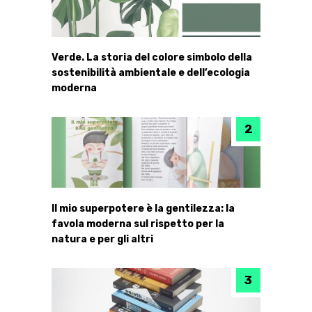
Verde. La storia del colore simbolo della
sostenibilità ambientale e dell’ecologia
moderna
Il mio superpotere è la gentilezza: la
favola moderna sul rispetto per la
natura e per gli altri