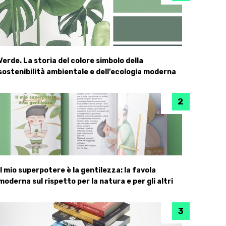
Verde. La storia del colore simbolo della
sostenibilità ambientale e dell’ecologia moderna
Il mio superpotere è la gentilezza: la favola
moderna sul rispetto per la natura e per gli altri