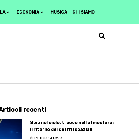
LA
ECONOMIA
MUSICA
CHI SIAMO
Articoli recenti
Scie nel cielo, tracce nell’atmosfera:
il ritorno dei detriti spaziali
di
Patrizia Caraveo