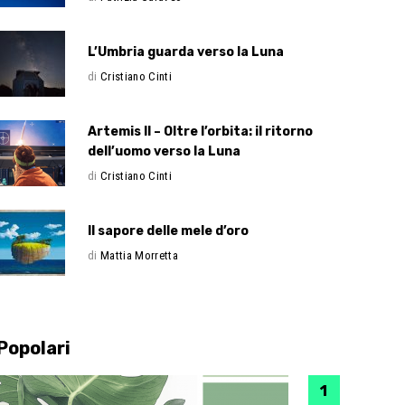
L’Umbria guarda verso la Luna
di
Cristiano Cinti
Artemis II – Oltre l’orbita: il ritorno
dell’uomo verso la Luna
di
Cristiano Cinti
Il sapore delle mele d’oro
di
Mattia Morretta
Popolari