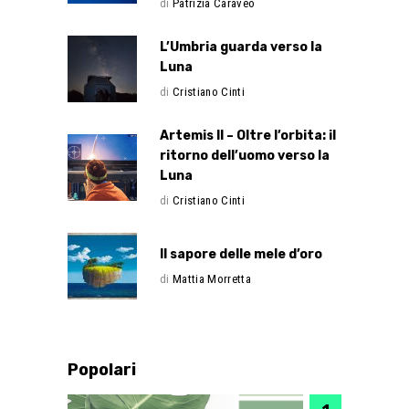
di
Patrizia Caraveo
L’Umbria guarda verso la
Luna
di
Cristiano Cinti
Artemis II – Oltre l’orbita: il
ritorno dell’uomo verso la
Luna
di
Cristiano Cinti
Il sapore delle mele d’oro
di
Mattia Morretta
Popolari