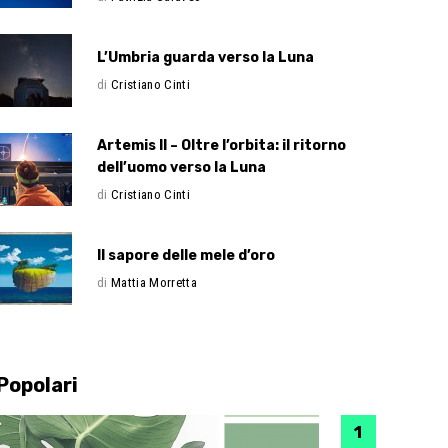
L’Umbria guarda verso la Luna
di
Cristiano Cinti
Artemis II – Oltre l’orbita: il ritorno
dell’uomo verso la Luna
di
Cristiano Cinti
Il sapore delle mele d’oro
di
Mattia Morretta
Popolari