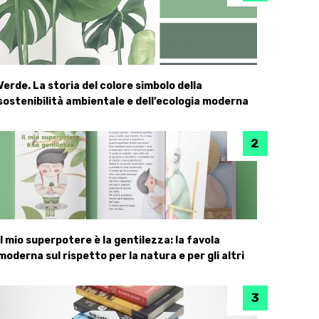
Verde. La storia del colore simbolo della
sostenibilità ambientale e dell’ecologia moderna
Il mio superpotere è la gentilezza: la favola
moderna sul rispetto per la natura e per gli altri