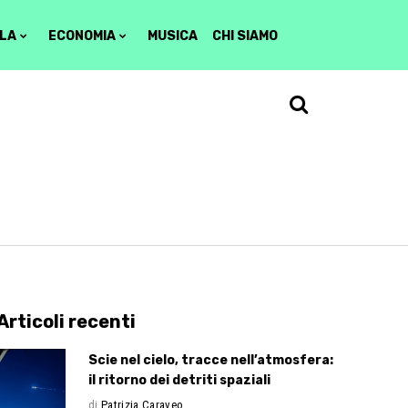
LA
ECONOMIA
MUSICA
CHI SIAMO
Articoli recenti
Scie nel cielo, tracce nell’atmosfera:
il ritorno dei detriti spaziali
di
Patrizia Caraveo