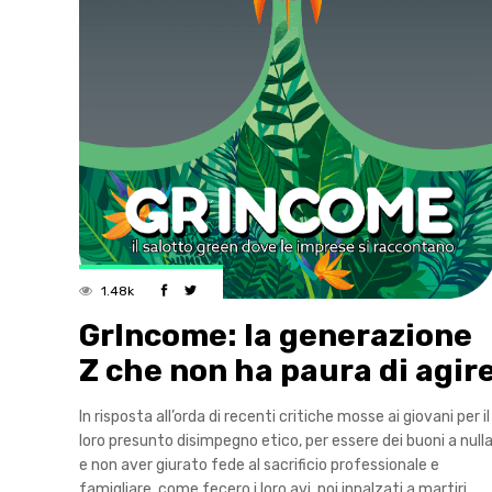
1.48k
GrIncome: la generazione
Z che non ha paura di agir
In risposta all’orda di recenti critiche mosse ai giovani per il
loro presunto disimpegno etico, per essere dei buoni a null
e non aver giurato fede al sacrificio professionale e
famigliare, come fecero i loro avi, poi innalzati a martiri,