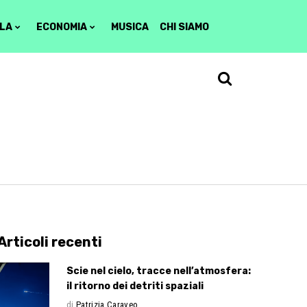
LA
ECONOMIA
MUSICA
CHI SIAMO
Articoli recenti
Scie nel cielo, tracce nell’atmosfera:
il ritorno dei detriti spaziali
di
Patrizia Caraveo