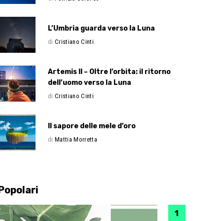
L’Umbria guarda verso la Luna
di
Cristiano Cinti
Artemis II – Oltre l’orbita: il ritorno
dell’uomo verso la Luna
di
Cristiano Cinti
Il sapore delle mele d’oro
di
Mattia Morretta
Popolari