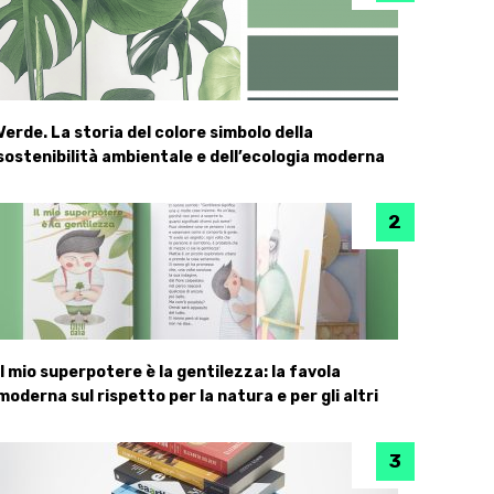
Verde. La storia del colore simbolo della
sostenibilità ambientale e dell’ecologia moderna
Il mio superpotere è la gentilezza: la favola
moderna sul rispetto per la natura e per gli altri