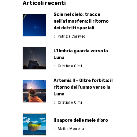
Articoli recenti
Scie nel cielo, tracce
nell’atmosfera: il ritorno
dei detriti spaziali
di
Patrizia Caraveo
L’Umbria guarda verso la
Luna
di
Cristiano Cinti
Artemis II – Oltre l’orbita: il
ritorno dell’uomo verso la
Luna
di
Cristiano Cinti
Il sapore delle mele d’oro
di
Mattia Morretta