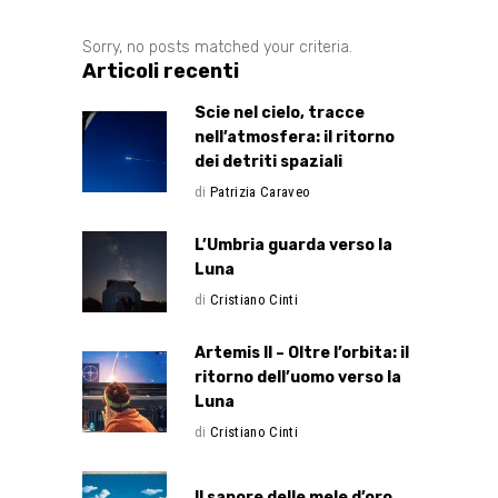
Sorry, no posts matched your criteria.
Articoli recenti
Scie nel cielo, tracce
nell’atmosfera: il ritorno
dei detriti spaziali
di
Patrizia Caraveo
L’Umbria guarda verso la
Luna
di
Cristiano Cinti
Artemis II – Oltre l’orbita: il
ritorno dell’uomo verso la
Luna
di
Cristiano Cinti
Il sapore delle mele d’oro